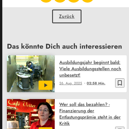
Zurück
Das könnte Dich auch interessieren
Ausbildungsjahr beginnt bald:
Viele Ausbildungsstellen noch
unbesetzt!
bookmark_border
26. Aug. 2025
02:58 Min.
Wer soll das bezahlen? -
Finanzierung der
Entlastungsprämie steht in der
Kritik