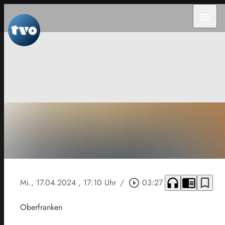
menu
headphones
chrome_reader_mode
bookmark_border
Mi., 17.04.2024
, 17:10 Uhr
/
play_circle_outline
03:27
Oberfranken