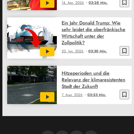
bookmark_border
14. Apr. 2026
03:28 Min.
Ein Jahr Donald Trump: Wie
sehr leidet die oberfränkische
Wirtschaft unter der
Zollpolitik?
bookmark_border
20. Jan. 2026
03:30 Min.
Hitzeperioden und die
Relevanz der klimaresistenten
Stadt der Zukunft
bookmark_border
7. Aug. 2026
03:53 Min.