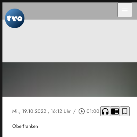
menu
headphones
chrome_reader_mode
bookmark_border
Mi., 19.10.2022
, 16:12 Uhr
/
play_circle_outline
01:00
Oberfranken