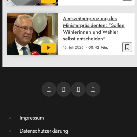
Amtszeitbegrenzung des
Ministerpräsidenten: "Sollen
Wählerinnen und Wähler
selbst entscheiden"
bookmark_border
16. Juli 2026
00:42 Min.
Impressum
Datenschutzerklärung