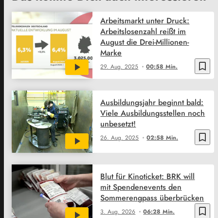
Arbeitsmarkt unter Druck:
Arbeitslosenzahl reißt im
August die Drei-Millionen-
Marke
bookmark_border
29. Aug. 2025
00:58 Min.
Ausbildungsjahr beginnt bald:
Viele Ausbildungsstellen noch
unbesetzt!
bookmark_border
26. Aug. 2025
02:58 Min.
Blut für Kinoticket: BRK will
mit Spendenevents den
Sommerengpass überbrücken
bookmark_border
3. Aug. 2026
06:28 Min.