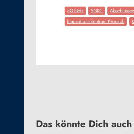
5G-Netz
5GKC
Abschlussev
Innovations-Zentrum Kronach
K
Das könnte Dich auch 