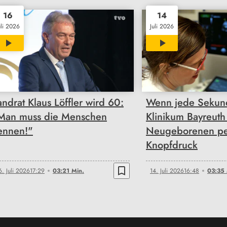
16
14
uli 2026
Juli 2026
03:21
03:35
andrat Klaus Löffler wird 60:
Wenn jede Sekund
Man muss die Menschen
Klinikum Bayreuth 
ennen!"
Neugeborenen p
Knopfdruck
bookmark_border
6. Juli 2026
17:29
03:21 Min.
14. Juli 2026
16:48
03:35 