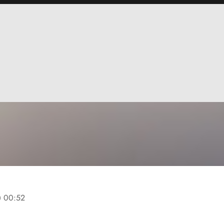
ine
00:52