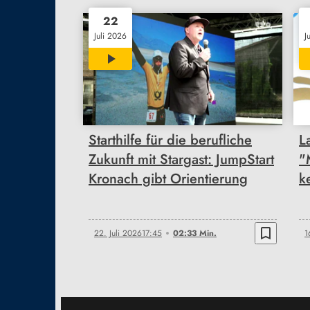
22
Juli 2026
J
02:33
Starthilfe für die berufliche
L
Zukunft mit Stargast: JumpStart
"
Kronach gibt Orientierung
k
bookmark_border
22. Juli 2026
17:45
02:33 Min.
1