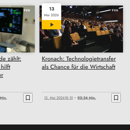
13
Mai 2026
02:34
e zählt:
Kronach: Technologietransfer
hilft
als Chance für die Wirtschaft
er
bookmark_border
bookmark_border
Min.
13. Mai 2026
18:10
02:34 Min.