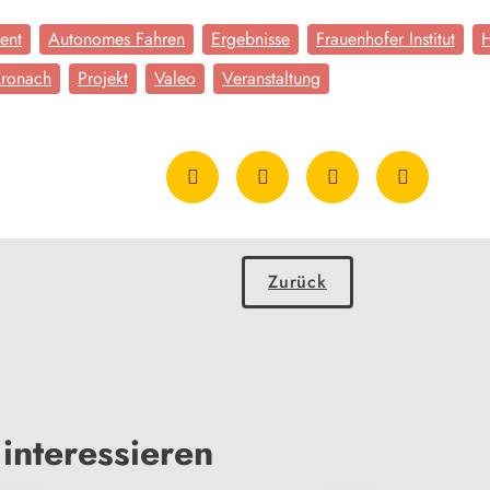
ent
Autonomes Fahren
Ergebnisse
Frauenhofer Institut
H
ronach
Projekt
Valeo
Veranstaltung
Zurück
interessieren