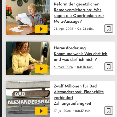
Reform der gesetzlichen
Rentenversicherung: Was
sagen die Oberfranken zur
Merz-Aussage?
bookmark_border
21. Apr. 2026
04:21 Min.
Herausforderung
Kommunalwahl: Was darf ich
und was darf ich nicht?
bookmark_border
6. März 2026
04:18 Min.
Zwölf Millionen für Bad
Alexandersbad: Finanzhilfe
verhindert
Zahlungsunfähigkeit
bookmark_border
17. Juli 2026
02:37 Min.