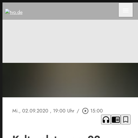
menu
Mi., 02.09.2020
, 19:00 Uhr
/
play_circle_outline
15:00
headphones
chrome_reader_mode
bookmark_border