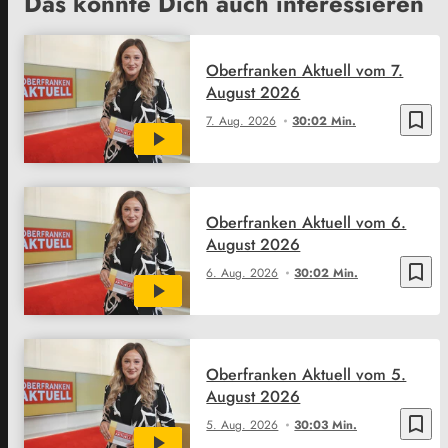
Das könnte Dich auch interessieren
Oberfranken Aktuell vom 7.
August 2026
bookmark_border
7. Aug. 2026
30:02 Min.
Oberfranken Aktuell vom 6.
August 2026
bookmark_border
6. Aug. 2026
30:02 Min.
Oberfranken Aktuell vom 5.
August 2026
bookmark_border
5. Aug. 2026
30:03 Min.