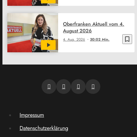
Oberfranken Aktuell vom 4.
August 2026
bookmark_border
4. Aug. 2026
30:02 Min.
Impressum
Datenschutzerklärung