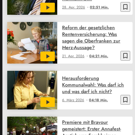
bookmark_border
28. Apr. 2026
02:51 Min.
Reform der gesetzlichen
Rentenversicherung: Was
sagen die Oberfranken zur
Merz-Aussage?
bookmark_border
21. Apr. 2026
04:21 Min.
Herausforderung
Kommunalwahl: Was darf ich
und was darf ich nicht?
bookmark_border
6. März 2026
04:18 Min.
Premiere mit Bravour
gemeistert: Erster Annafest-