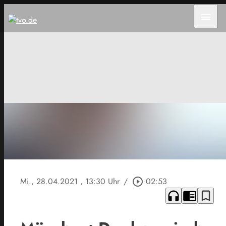
menu
Mi., 28.04.2021
, 13:30 Uhr
/
play_circle_outline
02:53
headphones
chrome_reader_mode
bookmark_border