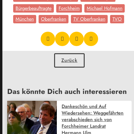
Bürgerbeauftragte
Forchheim
Michael Hofmann
München
Oberfranken
TV Oberfranken
TVO
Zurück
Das könnte Dich auch interessieren
Dankeschön und Auf
Wiedersehen: Weggefährten
verabschieden sich von
Forchheimer Landrat
Hermann Ulm