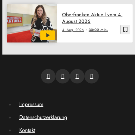
Oberfranken Aktuell vom 4.
August 2026
bookmark_border
4. Aug. 2026
30:02 Min.
Impressum
Datenschutzerklärung
Kontakt