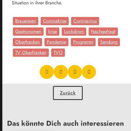
Situation in ihrer Branche.
Brauereien
Coronakrise
Coronavirus
Gastronomen
krise
Lockdown
Nachgefragt
Oberfranken
Pandemie
Programm
Sendung
TV Oberfranken
TVO
Zurück
Das könnte Dich auch interessieren