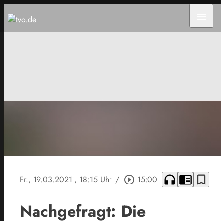
menu
headphones
chrome_reader_mode
bookmark_border
Fr., 19.03.2021
, 18:15 Uhr
/
play_circle_outline
15:00
Nachgefragt: Die