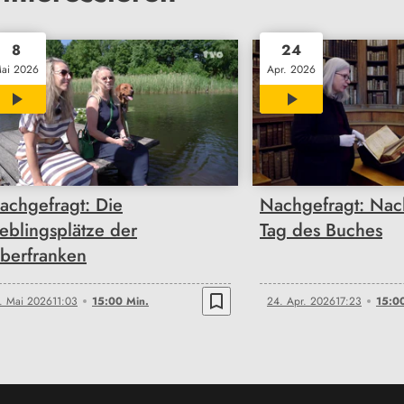
8
24
ai 2026
Apr. 2026
15:00
15:00
achgefragt: Die
Nachgefragt: Nac
ieblingsplätze der
Tag des Buches
berfranken
bookmark_border
. Mai 2026
11:03
15:00 Min.
24. Apr. 2026
17:23
15:0