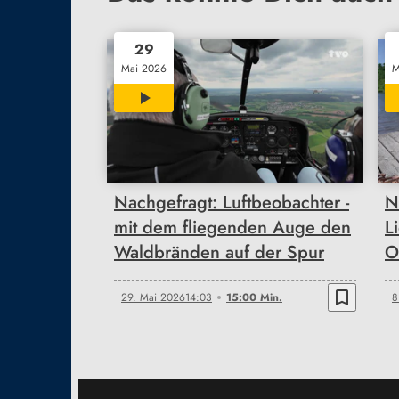
29
Mai 2026
M
15:00
Nachgefragt: Luftbeobachter -
N
mit dem fliegenden Auge den
L
Waldbränden auf der Spur
O
bookmark_border
29. Mai 2026
14:03
15:00 Min.
8