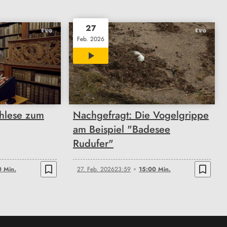
27
Feb. 2026
15:00
hlese zum
Nachgefragt: Die Vogelgrippe
am Beispiel "Badesee
Rudufer"
bookmark_border
bookmark_border
0 Min.
27. Feb. 2026
23:59
15:00 Min.