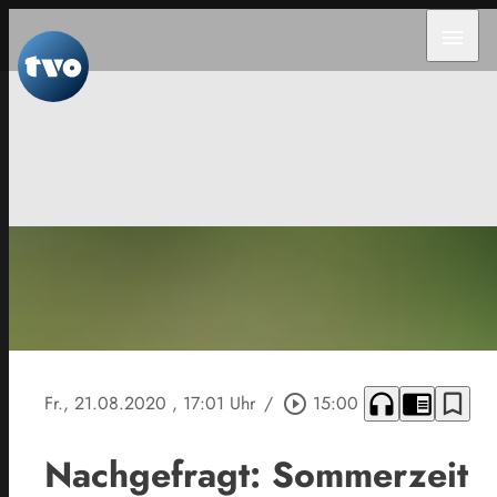
menu
headphones
chrome_reader_mode
bookmark_border
Fr., 21.08.2020
, 17:01 Uhr
/
play_circle_outline
15:00
Nachgefragt: Sommerzeit