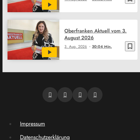
Oberfranken Aktuell vom 3.
August 2026
bookmark_border
3. Aug. 2026
30:04 Min.
Impressum
Datenschutzerklärung