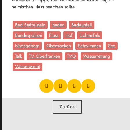
heimischen Nass beachten sollte.
Bad Staffelstein
baden
Badeunfall
Bundespolizei
Fluss
Hof
Lichtenfels
Nachgefragt
Oberfranken
Schwimmen
See
Talk
TV Oberfranken
TVO
Wasserrettung
Wasserwacht
Zurück