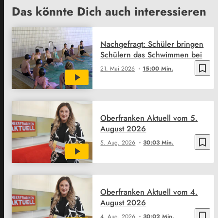
Das könnte Dich auch interessieren
Nachgefragt: Schüler bringen
Schülern das Schwimmen bei
bookmark_border
21. Mai 2026
15:00 Min.
Oberfranken Aktuell vom 5.
August 2026
bookmark_border
5. Aug. 2026
30:03 Min.
Oberfranken Aktuell vom 4.
August 2026
bookmark_border
4. Aug. 2026
30:02 Min.