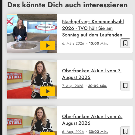
Das könnte Dich auch interessieren
Nachgefragt: Kommunalwahl
2026 - TVO hält Sie am
Sonntag auf dem Laufenden
bookmark_border
6. März 2026
15:00 Min.
Oberfranken Aktuell vom 7.
August 2026
bookmark_border
7. Aug. 2026
30:02 Min.
Oberfranken Aktuell vom 6.
August 2026
bookmark_border
6. Aug. 2026
30:02 Min.