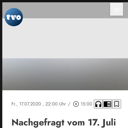
menu
headphones
chrome_reader_mode
bookmark_border
Fr., 17.07.2020
, 22:00 Uhr
/
play_circle_outline
15:00
Nachgefragt vom 17. Juli