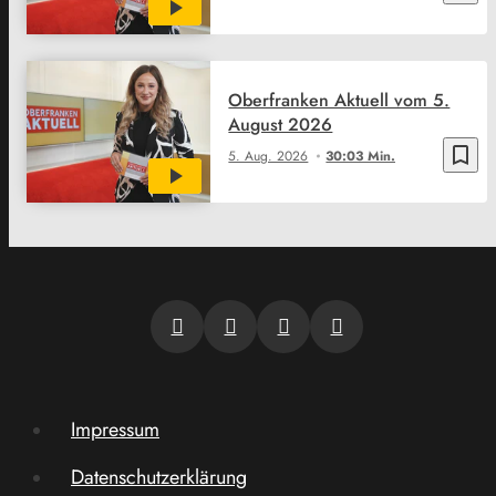
Oberfranken Aktuell vom 5.
August 2026
bookmark_border
5. Aug. 2026
30:03 Min.
Impressum
Datenschutzerklärung