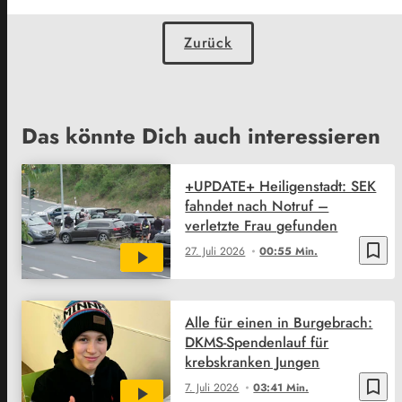
Zurück
Das könnte Dich auch interessieren
+UPDATE+ Heiligenstadt: SEK
fahndet nach Notruf –
verletzte Frau gefunden
bookmark_border
27. Juli 2026
00:55 Min.
Alle für einen in Burgebrach:
DKMS-Spendenlauf für
krebskranken Jungen
bookmark_border
7. Juli 2026
03:41 Min.