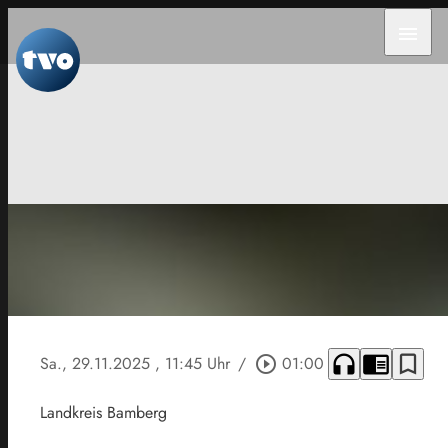
menu
headphones
chrome_reader_mode
bookmark_border
Sa., 29.11.2025
, 11:45 Uhr
/
play_circle_outline
01:00
Landkreis Bamberg