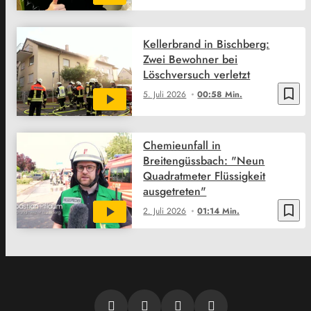
Kellerbrand in Bischberg:
Zwei Bewohner bei
Löschversuch verletzt
bookmark_border
5. Juli 2026
00:58 Min.
Chemieunfall in
Breitengüssbach: "Neun
Quadratmeter Flüssigkeit
ausgetreten"
bookmark_border
2. Juli 2026
01:14 Min.