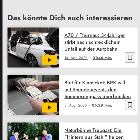
Das könnte Dich auch interessieren
A70 / Thurnau: 34-Jähriger
stirbt nach schrecklichem
Unfall auf der Autobahn
bookmark_border
14. Apr. 2026
01:46 Min.
Blut für Kinoticket: BRK will
mit Spendenevents den
Sommerengpass überbrücken
bookmark_border
3. Aug. 2026
06:28 Min.
Naturbühne Trebgast: Die
"Hintern aus Stahl" heizen