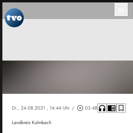
menu
headphones
chrome_reader_mode
bookmark_border
Di., 24.08.2021
, 14:44 Uhr
/
play_circle_outline
03:48
Landkreis Kulmbach