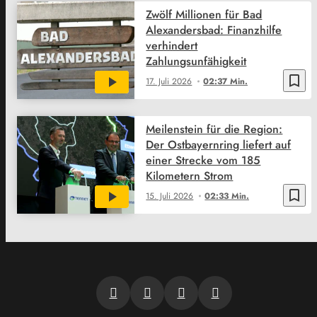
Zwölf Millionen für Bad
Alexandersbad: Finanzhilfe
verhindert
Zahlungsunfähigkeit
bookmark_border
17. Juli 2026
02:37 Min.
Meilenstein für die Region:
Der Ostbayernring liefert auf
einer Strecke vom 185
Kilometern Strom
bookmark_border
15. Juli 2026
02:33 Min.