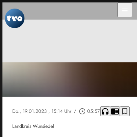
menu
headphones
chrome_reader_mode
bookmark_border
Do., 19.01.2023
, 15:14 Uhr
/
play_circle_outline
05:57
Landkreis Wunsiedel