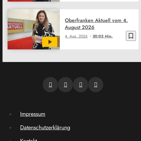
Oberfranken Aktuell vom 4.
August 2026
bookmark_border
4. Aug. 2026
30:02 Min.
Impressum
Datenschutzerklärung