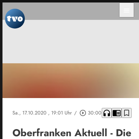
menu
headphones
chrome_reader_mode
bookmark_border
Sa., 17.10.2020
, 19:01 Uhr
/
play_circle_outline
30:00
Oberfranken Aktuell - Die