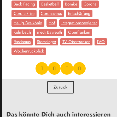
Back Facing
Basketball
Bombe
Corona
Coronakrise
Coronavirus
Entschärfung
Heilig Dreikönig
Hof
Integrationsbegleiter
Kulmbach
medi Bayreuth
Oberfranken
Rassismus
Sternsinger
TV Oberfranken
TVO
Wochenrückblick
Zurück
Das könnte Dich auch interessieren