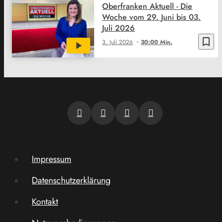
Oberfranken Aktuell - Die
Woche vom 29. Juni bis 03.
Juli 2026
bookmark_border
3. Juli 2026
30:00 Min.
Impressum
Datenschutzerklärung
Kontakt