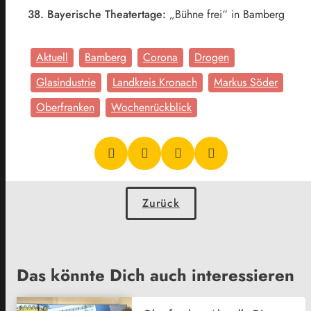
38. Bayerische Theatertage:
„Bühne frei“ in Bamberg
Aktuell
Bamberg
Corona
Drogen
Glasindustrie
Landkreis Kronach
Markus Söder
Oberfranken
Wochenrückblick
Zurück
Das könnte Dich auch interessieren