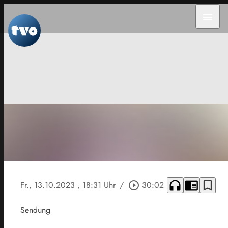
menu
headphones
chrome_reader_mode
bookmark_border
Fr., 13.10.2023
, 18:31 Uhr
/
play_circle_outline
30:02
Sendung