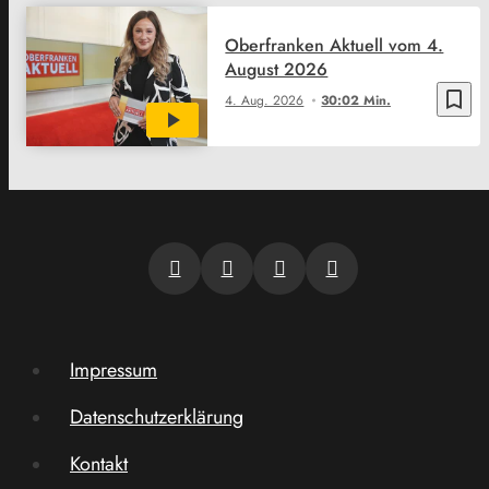
Oberfranken Aktuell vom 4.
August 2026
bookmark_border
4. Aug. 2026
30:02 Min.
Impressum
Datenschutzerklärung
Kontakt