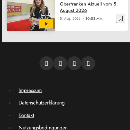
Oberfranken Aktuell vom 5.
August 2026
bookmark_border
5. Aug. 2026
30:03 Min.
Impressum
Datenschutzerklärung
Kontakt
Nutzungsbedingungen