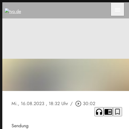
menu
Mi., 16.08.2023
, 18:32 Uhr
/
play_circle_outline
30:02
headphones
chrome_reader_mode
bookmark_border
Sendung