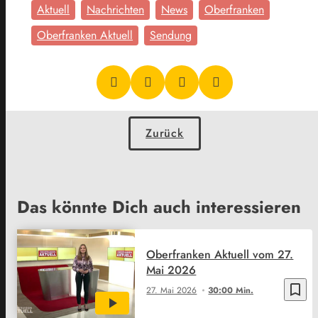
Aktuell
Nachrichten
News
Oberfranken
Oberfranken Aktuell
Sendung
Zurück
Das könnte Dich auch interessieren
Oberfranken Aktuell vom 27.
Mai 2026
bookmark_border
27. Mai 2026
30:00 Min.