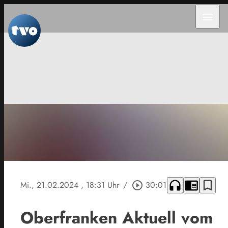
menu
headphones
chrome_reader_mode
bookmark_border
Mi., 21.02.2024
, 18:31 Uhr
/
play_circle_outline
30:01
Oberfranken Aktuell vom