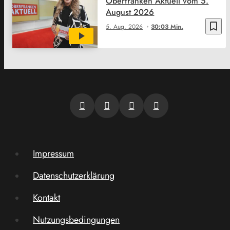
Oberfranken Aktuell vom 5.
August 2026
bookmark_border
5. Aug. 2026
30:03 Min.
Impressum
Datenschutzerklärung
Kontakt
Nutzungsbedingungen