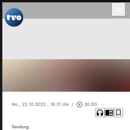
menu
Mo., 23.10.2023
, 18:31 Uhr
/
play_circle_outline
30:00
headphones
chrome_reader_mode
bookmark_border
Sendung