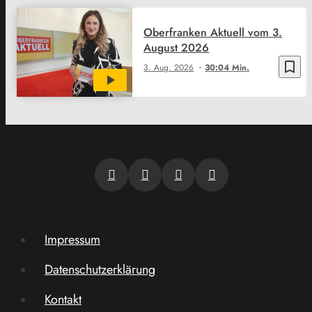
Oberfranken Aktuell vom 3.
August 2026
bookmark_border
3. Aug. 2026
30:04 Min.
Impressum
Datenschutzerklärung
Kontakt