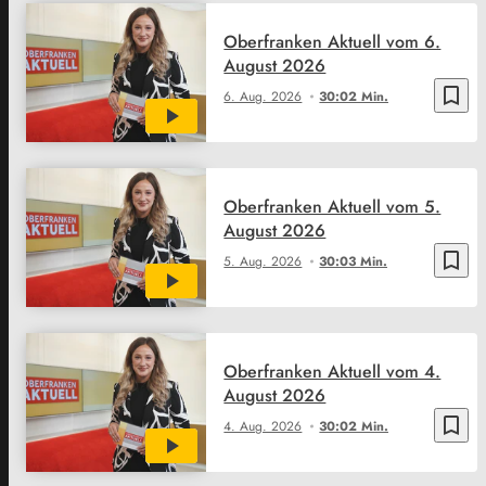
Oberfranken Aktuell vom 6.
August 2026
bookmark_border
6. Aug. 2026
30:02 Min.
Oberfranken Aktuell vom 5.
August 2026
bookmark_border
5. Aug. 2026
30:03 Min.
Oberfranken Aktuell vom 4.
August 2026
bookmark_border
4. Aug. 2026
30:02 Min.