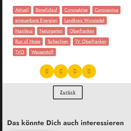
Aktuell
Benefizlauf
Coronakrise
Coronavirus
erneuerbare Energien
Landkreis Wunsiedel
Mainleus
Naturgarten
Oberfranken
Run of Hope
Tschechien
TV Oberfranken
TVO
Wasserstoff
Zurück
Das könnte Dich auch interessieren