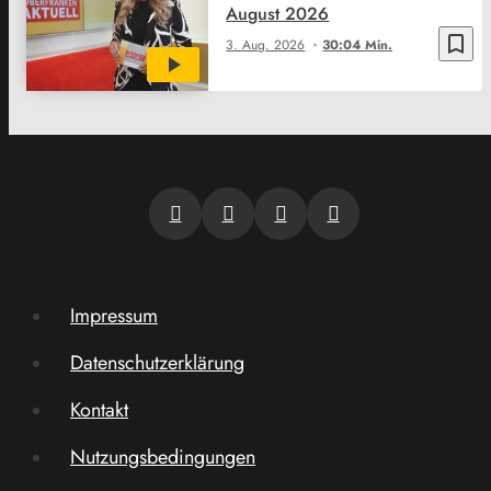
August 2026
bookmark_border
3. Aug. 2026
30:04 Min.
Impressum
Datenschutzerklärung
Kontakt
Nutzungsbedingungen