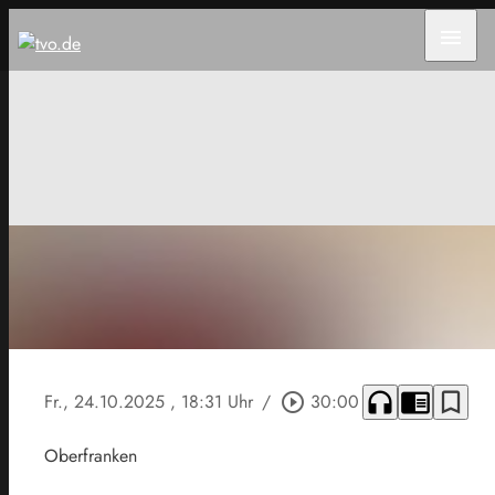
menu
headphones
chrome_reader_mode
bookmark_border
Fr., 24.10.2025
, 18:31 Uhr
/
play_circle_outline
30:00
Oberfranken