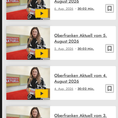
August 2026
bookmark_border
6. Aug. 2026
30:02 Min.
Oberfranken Aktuell vom 5.
August 2026
bookmark_border
5. Aug. 2026
30:03 Min.
Oberfranken Aktuell vom 4.
August 2026
bookmark_border
4. Aug. 2026
30:02 Min.
Oberfranken Aktuell vom 3.