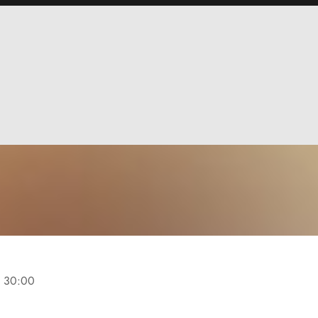
e
30:00