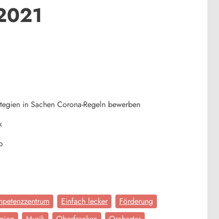
 2021
rategien in Sachen Corona-Regeln bewerben
k
o
petenzzentrum
Einfach lecker
Förderung
gion
Musik
Oberfranken
Orchester