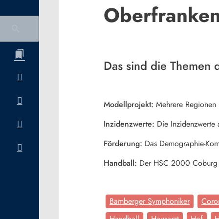
Oberfranken
Das sind die Themen 
Modellprojekt:
Mehrere Regionen i
Inzidenzwerte:
Die Inzidenzwerte a
Förderung:
Das Demographie-Kompe
Handball:
Der HSC 2000 Coburg h
Bamberger Symphoniker
Coro
Handball
Hausarzt
Hof
H