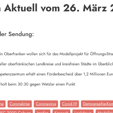
 Aktuell vom 26. März
der Sendung:
n Oberfranken wollen sich für das Modellprojekt für Öffnungs-St
ller oberfränkischen Landkreise und kreisfreien Städte im Überblic
tenzzentrum erhält einen Förderbescheid über 1,2 Millionen Eur
olt beim 30:30 gegen Wetzlar einen Punkt
na
Coronakrise
Coronavirus
Covid-19
Demographie-Kom
SC 2000 Coburg
Impfen
Kronach
Lockdown
Modellre