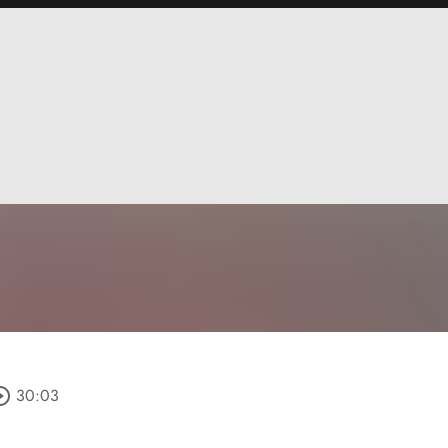
le_outline
30:03