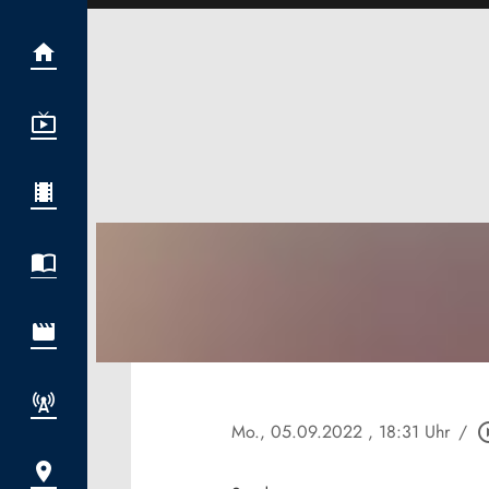
Mo., 05.09.2022
, 18:31 Uhr
/
play_circ