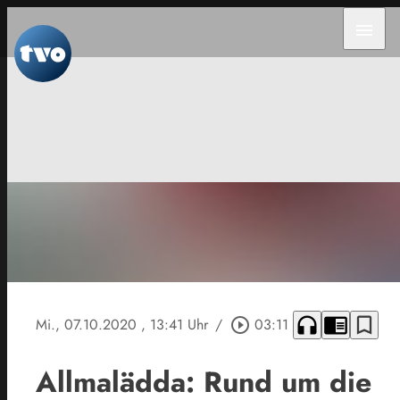
menu
headphones
chrome_reader_mode
bookmark_border
Mi., 07.10.2020
, 13:41 Uhr
/
play_circle_outline
03:11
Allmalädda: Rund um die