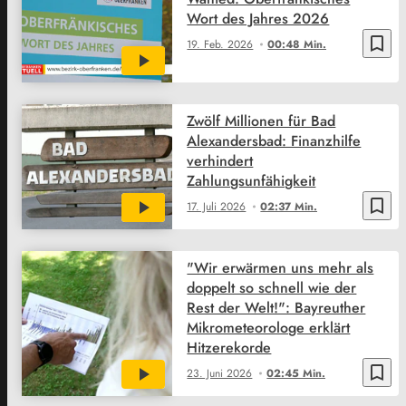
Wort des Jahres 2026
bookmark_border
19. Feb. 2026
00:48 Min.
Zwölf Millionen für Bad
Alexandersbad: Finanzhilfe
verhindert
Zahlungsunfähigkeit
bookmark_border
17. Juli 2026
02:37 Min.
"Wir erwärmen uns mehr als
doppelt so schnell wie der
Rest der Welt!": Bayreuther
Mikrometeorologe erklärt
Hitzerekorde
bookmark_border
23. Juni 2026
02:45 Min.