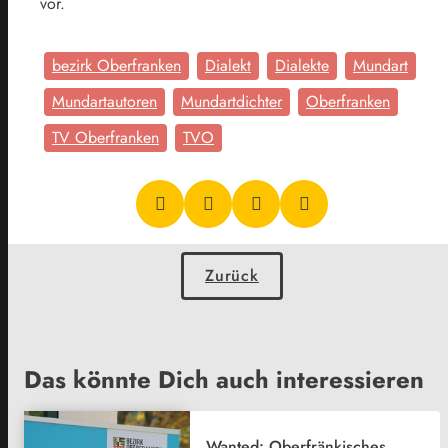
vor.
bezirk Oberfranken
Dialekt
Dialekte
Mundart
Mundartautoren
Mundartdichter
Oberfranken
TV Oberfranken
TVO
Zurück
Das könnte Dich auch interessieren
Wanted: Oberfränkisches