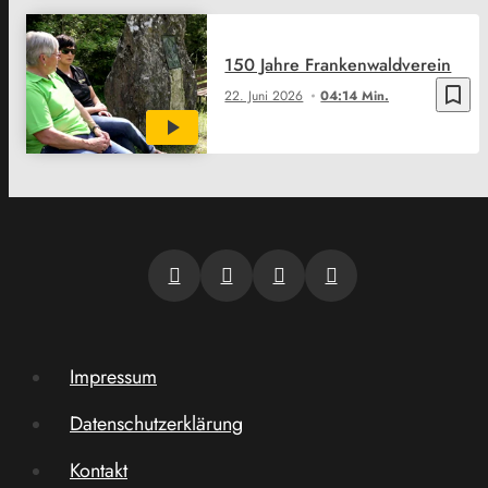
150 Jahre Frankenwaldverein
bookmark_border
22. Juni 2026
04:14 Min.
Impressum
Datenschutzerklärung
Kontakt