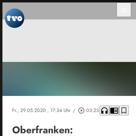
menu
headphones
chrome_reader_mode
bookmark_border
Fr., 29.05.2020
, 17:34 Uhr
/
play_circle_outline
03:23
Oberfranken: