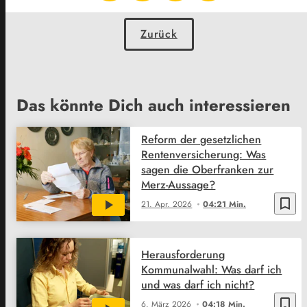
Zurück
Das könnte Dich auch interessieren
Reform der gesetzlichen
Rentenversicherung: Was
sagen die Oberfranken zur
Merz-Aussage?
bookmark_border
21. Apr. 2026
04:21 Min.
Herausforderung
Kommunalwahl: Was darf ich
und was darf ich nicht?
bookmark_border
6. März 2026
04:18 Min.