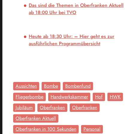
Das sind die Themen in Oberfranken Aktuell
ab 18:00 Uhr bei TVO
Heute ab 18:30 Uhr:
–
Hier geht es zur
ausführlichen Programmübersicht
Aussichten
Bombe
Bombenfund
Fliegerbombe
Handwerkskammer
Hof
HWK
Jubiläum
Oberfranken
Oberfranken
Oberfranken Aktuell
Oberfranken in 100 Sekunden
Personal