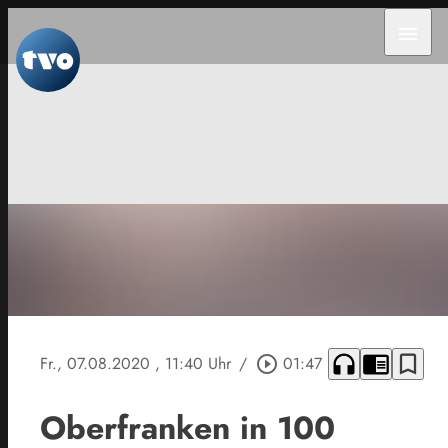
menu
headphones
chrome_reader_mode
bookmark_border
Fr., 07.08.2020
, 11:40 Uhr
/
play_circle_outline
01:47
Oberfranken in 100