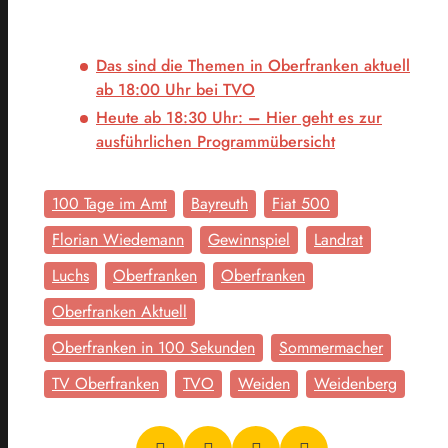
Das sind die Themen in Oberfranken aktuell
ab 18:00 Uhr bei TVO
Heute ab 18:30 Uhr:
–
Hier geht es zur
ausführlichen Programmübersicht
100 Tage im Amt
Bayreuth
Fiat 500
Florian Wiedemann
Gewinnspiel
Landrat
Luchs
Oberfranken
Oberfranken
Oberfranken Aktuell
Oberfranken in 100 Sekunden
Sommermacher
TV Oberfranken
TVO
Weiden
Weidenberg