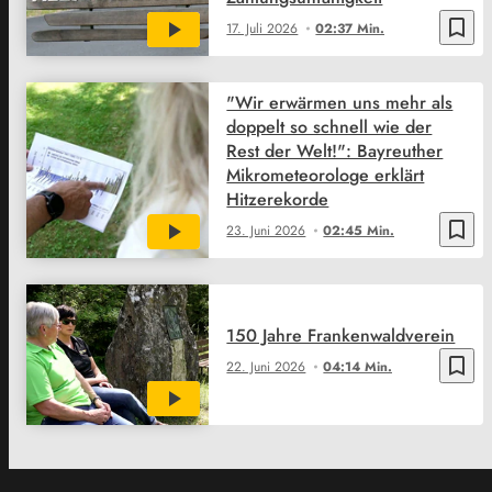
bookmark_border
17. Juli 2026
02:37 Min.
"Wir erwärmen uns mehr als
doppelt so schnell wie der
Rest der Welt!": Bayreuther
Mikrometeorologe erklärt
Hitzerekorde
bookmark_border
23. Juni 2026
02:45 Min.
150 Jahre Frankenwaldverein
bookmark_border
22. Juni 2026
04:14 Min.