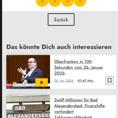
Zurück
Das könnte Dich auch interessieren
Oberfranken in 100
Sekunden vom 26. Januar
2026
bookmark_border
26. Jan. 2026
01:47 Min.
Zwölf Millionen für Bad
Alexandersbad: Finanzhilfe
verhindert
Zahlungsunfähigkeit