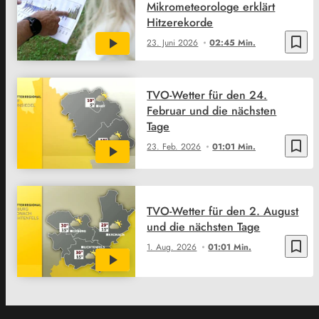
Mikrometeorologe erklärt
Hitzerekorde
bookmark_border
23. Juni 2026
02:45 Min.
TVO-Wetter für den 24.
Februar und die nächsten
Tage
bookmark_border
23. Feb. 2026
01:01 Min.
TVO-Wetter für den 2. August
und die nächsten Tage
bookmark_border
1. Aug. 2026
01:01 Min.