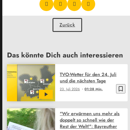
Zurück
Das könnte Dich auch interessieren
TVO-Wetter für den 24. Juli
und die nächsten Tage
bookmark_border
23. Juli 2026
01:28 Min.
"Wir erwärmen uns mehr als
doppelt so schnell wie der
Rest der Welt!": Bayreuther