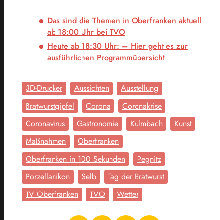
Das sind die Themen in Oberfranken aktuell
ab 18:00 Uhr bei TVO
Heute ab 18:30 Uhr:
–
Hier geht es zur
ausführlichen Programmübersicht
3D-Drucker
Aussichten
Ausstellung
Bratwurstgipfel
Corona
Coronakrise
Coronavirus
Gastronomie
Kulmbach
Kunst
Maßnahmen
Oberfranken
Oberfranken in 100 Sekunden
Pegnitz
Porzellanikon
Selb
Tag der Bratwurst
TV Oberfranken
TVO
Wetter