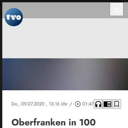
menu
headphones
chrome_reader_mode
bookmark_border
Do., 09.07.2020
, 13:16 Uhr
/
play_circle_outline
01:47
Oberfranken in 100