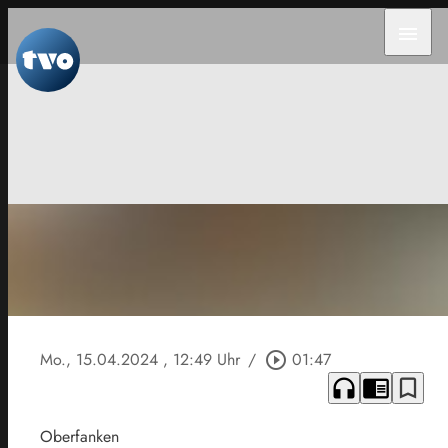
menu
Mo., 15.04.2024
, 12:49 Uhr
/
play_circle_outline
01:47
headphones
chrome_reader_mode
bookmark_border
Oberfanken