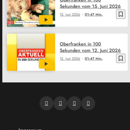
Sekunden vom 15. Juni 2026
bookmark_border
15. Juni 2026
01:47 Min.
Oberfranken in 100
Sekunden vom 12. Juni 2026
bookmark_border
12. Juni 2026
01:47 Min.