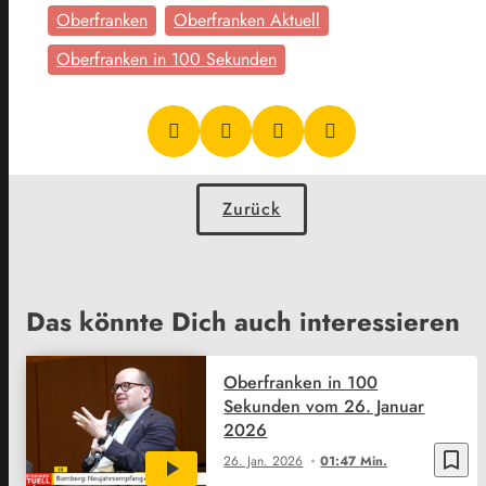
Oberfranken
Oberfranken Aktuell
Oberfranken in 100 Sekunden
Zurück
Das könnte Dich auch interessieren
Oberfranken in 100
Sekunden vom 26. Januar
2026
bookmark_border
26. Jan. 2026
01:47 Min.