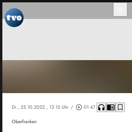
menu
headphones
chrome_reader_mode
bookmark_border
Di., 25.10.2022
, 13:15 Uhr
/
play_circle_outline
01:47
Oberfranken