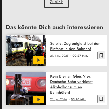
Zurück
Das könnte Dich auch interessieren
Selbitz: Zug entgleist bei der
Einfahrt in den Bahnhof
bookmark_border
21. Nov. 2025
00:27 Min.
Kein Bier an Gleis Vier:
Deutsche Bahn verbietet
Alkoholkonsum an
Bahnhöfen!
bookmark_border
23. Juli 2026
03:20 Min.