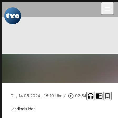
menu
headphones
chrome_reader_mode
bookmark_border
Di., 14.05.2024
, 15:10 Uhr
/
play_circle_outline
02:54
Landkreis Hof