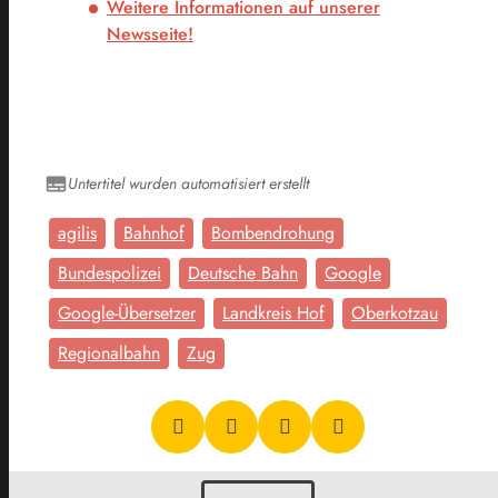
Weitere Informationen auf unserer
Newsseite!
Untertitel wurden automatisiert erstellt
agilis
Bahnhof
Bombendrohung
Bundespolizei
Deutsche Bahn
Google
Google-Übersetzer
Landkreis Hof
Oberkotzau
Regionalbahn
Zug