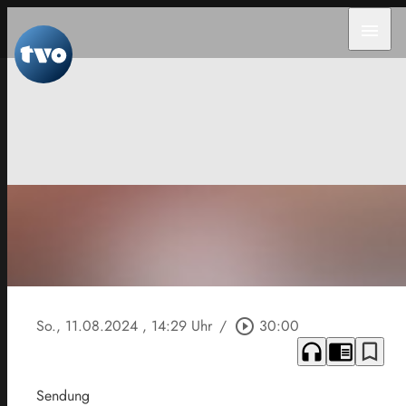
menu
So., 11.08.2024
, 14:29 Uhr
/
play_circle_outline
30:00
headphones
chrome_reader_mode
bookmark_border
Sendung