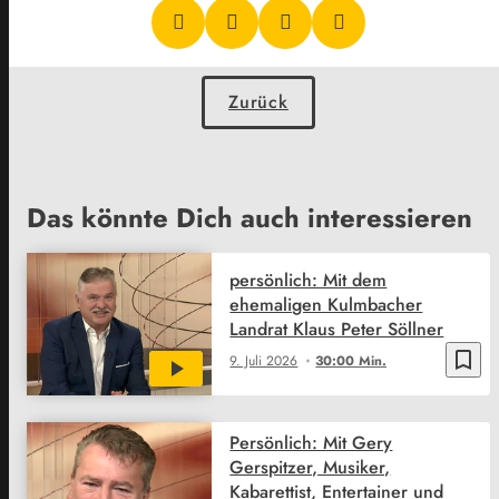
Zurück
Das könnte Dich auch interessieren
persönlich: Mit dem
ehemaligen Kulmbacher
Landrat Klaus Peter Söllner
bookmark_border
9. Juli 2026
30:00 Min.
Persönlich: Mit Gery
Gerspitzer, Musiker,
Kabarettist, Entertainer und