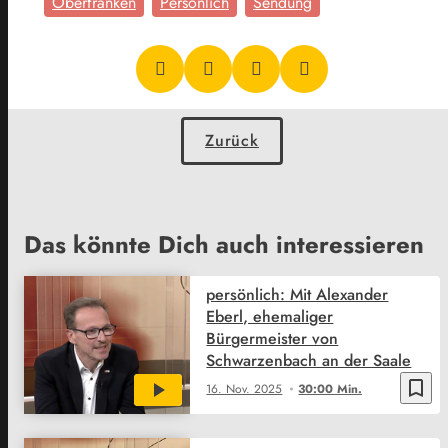
Oberfranken
Persönlich
Sendung
Zurück
Das könnte Dich auch interessieren
persönlich: Mit Alexander
Eberl, ehemaliger
Bürgermeister von
Schwarzenbach an der Saale
bookmark_border
16. Nov. 2025
30:00 Min.