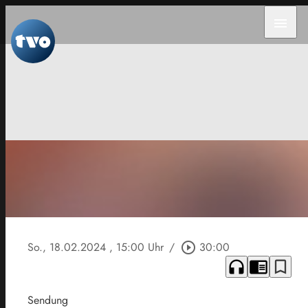
menu
So., 18.02.2024
, 15:00 Uhr
/
play_circle_outline
30:00
headphones
chrome_reader_mode
bookmark_border
Sendung