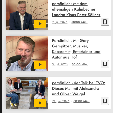
persönlich: Mit dem
ehemaligen Kulmbacher
Landrat Klaus Peter Söllner
bookmark_border
9. Juli 2026
30:00 Min.
Persönlich: Mit Gery
Gerspitzer, Musiker,
Kabarettist, Entertainer und
Autor aus Hof
bookmark_border
5. Juli 2026
30:00 Min.
persönlich - der Talk bei TVO:
Dieses Mal mit Aleksandra
und Oliver Weigel
bookmark_border
19. Juni 2026
30:00 Min.