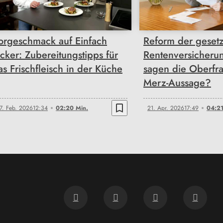
orgeschmack auf Einfach
Reform der gesetz
ecker: Zubereitungstipps für
Rentenversicheru
as Frischfleisch in der Küche
sagen die Oberfr
Merz-Aussage?
bookmark_border
7. Feb. 2026
12:34
02:20 Min.
21. Apr. 2026
17:49
04:21