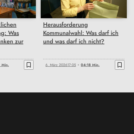
lichen
Herausforderung
ng: Was
Kommunalwahl: Was darf ich
anken zur
und was darf ich nicht?
bookmark_border
bookmark_border
 Min.
6. März 2026
17:05
04:18 Min.