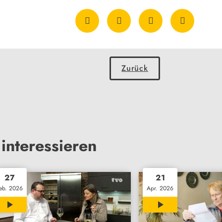
Zurück
interessieren
27
21
eb. 2026
Apr. 2026
02:20
04:21