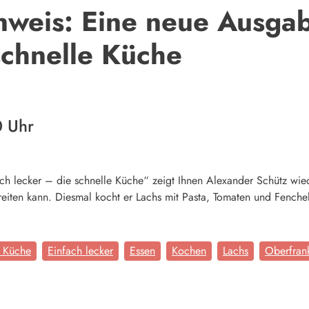
weis: Eine neue Ausgab
 schnelle Küche
0 Uhr
ch lecker – die schnelle Küche“ zeigt Ihnen Alexander Schütz wied
eiten kann. Diesmal kocht er Lachs mit Pasta, Tomaten und Fenche
e Küche
Einfach lecker
Essen
Kochen
Lachs
Oberfran