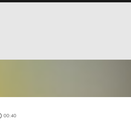
outline
00:40