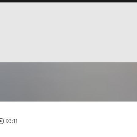
rcle_outline
03:11