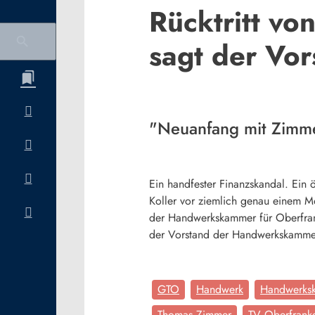
Rücktritt v
sagt der Vo
"Neuanfang mit Zimme
Ein handfester Finanzskandal. Ein
Koller vor ziemlich genau einem Mo
der Handwerkskammer für Oberfrank
der Vorstand der Handwerkskamme
GTO
Handwerk
Handwerks
Thomas Zimmer
TV Oberfrank