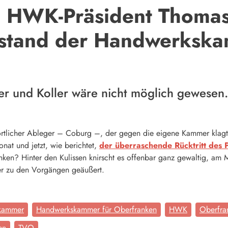
on HWK-Präsident Thoma
rstand der Handwerkska
r und Koller wäre nicht möglich gewesen
 örtlicher Ableger – Coburg –, der gegen die eigene Kammer klag
nat und jetzt, wie berichtet,
der überraschende Rücktritt des
en? Hinter den Kulissen knirscht es offenbar ganz gewaltig, am 
r zu den Vorgängen geäußert.
kammer
Handwerkskammer für Oberfranken
HWK
Oberfra
en
TVO