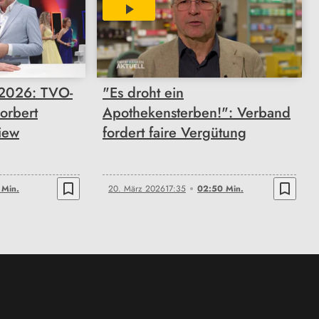
02:50
 2026: TVO-
"Es droht ein
orbert
Apothekensterben!": Verband
view
fordert faire Vergütung
bookmark_border
bookmark_border
 Min.
20. März 2026
17:35
02:50 Min.