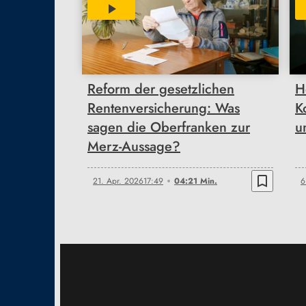
04:21
Reform der gesetzlichen
H
Rentenversicherung: Was
K
sagen die Oberfranken zur
u
Merz-Aussage?
bookmark_border
21. Apr. 2026
17:49
04:21 Min.
6