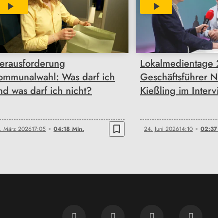
04:18
02:37
erausforderung
Lokalmedientage
ommunalwahl: Was darf ich
Geschäftsführer N
nd was darf ich nicht?
Kießling im Inter
bookmark_border
. März 2026
17:05
04:18 Min.
24. Juni 2026
14:10
02:37