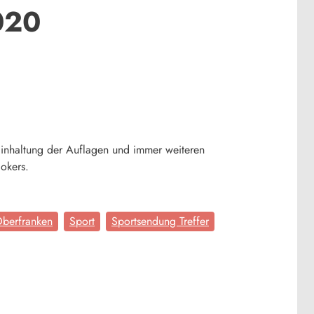
020
Einhaltung der Auflagen und immer weiteren
okers.
berfranken
Sport
Sportsendung Treffer