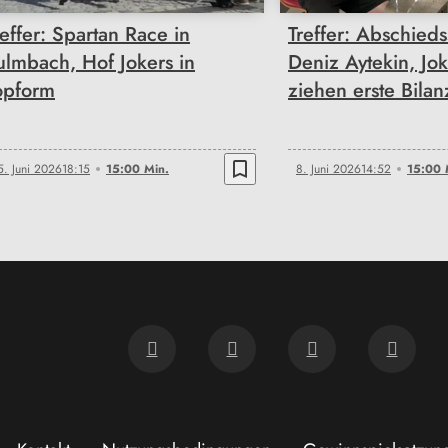
reffer: Spartan Race in
Treffer: Abschieds
ulmbach, Hof Jokers in
Deniz Aytekin, Jo
opform
ziehen erste Bilan
bookmark_border
5. Juni 2026
18:15
15:00 Min.
8. Juni 2026
14:52
15:00 