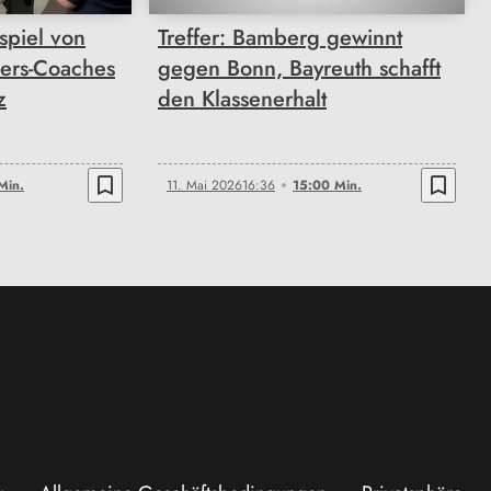
spiel von
Treffer: Bamberg gewinnt
kers-Coaches
gegen Bonn, Bayreuth schafft
z
den Klassenerhalt
bookmark_border
bookmark_border
Min.
11. Mai 2026
16:36
15:00 Min.