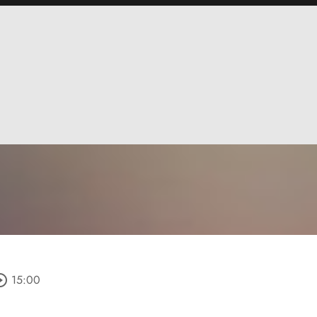
le_outline
15:00