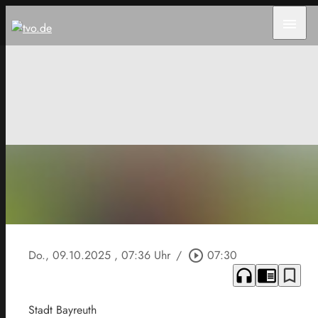
menu
Do., 09.10.2025
, 07:36 Uhr
/
play_circle_outline
07:30
headphones
chrome_reader_mode
bookmark_border
Stadt Bayreuth