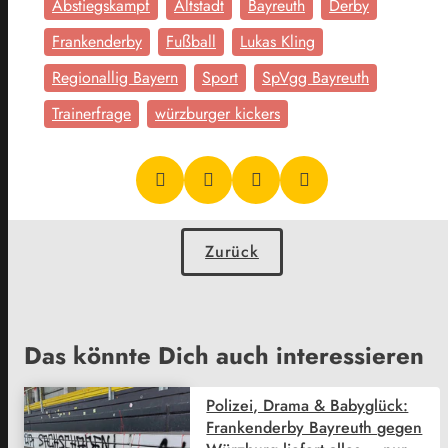
Abstiegskampf
Altstadt
Bayreuth
Derby
Frankenderby
Fußball
Lukas Kling
Regionallig Bayern
Sport
SpVgg Bayreuth
Trainerfrage
würzburger kickers
Zurück
Das könnte Dich auch interessieren
Polizei, Drama & Babyglück:
Frankenderby Bayreuth gegen