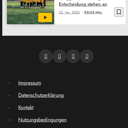
Entscheidung stehen an
bookmark_border
22. Jan. 2026
03:24 Min.
Impressum
Datenschutzerklärung
Kontakt
Nutzungsbedingungen