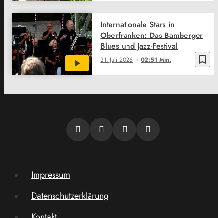
Internationale Stars in
Oberfranken: Das Bamberger
Blues und Jazz-Festival
bookmark_border
31. Juli 2026
02:51 Min.
Impressum
Datenschutzerklärung
Kontakt