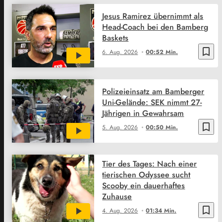
Jesus Ramirez übernimmt als
Head-Coach bei den Bamberg
Baskets
bookmark_border
6. Aug. 2026
00:52 Min.
Polizeieinsatz am Bamberger
Uni-Gelände: SEK nimmt 27-
Jährigen in Gewahrsam
bookmark_border
5. Aug. 2026
00:50 Min.
Tier des Tages: Nach einer
tierischen Odyssee sucht
Scooby ein dauerhaftes
Zuhause
bookmark_border
4. Aug. 2026
01:34 Min.