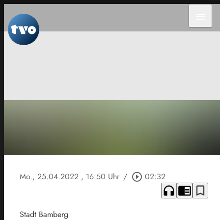
menu
Mo., 25.04.2022
, 16:50 Uhr
/
play_circle_outline
02:32
headphones
chrome_reader_mode
bookmark_border
Stadt Bamberg