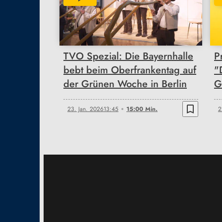
15:00
TVO Spezial: Die Bayernhalle
P
bebt beim Oberfrankentag auf
"
der Grünen Woche in Berlin
G
bookmark_border
23. Jan. 2026
13:45
15:00 Min.
2