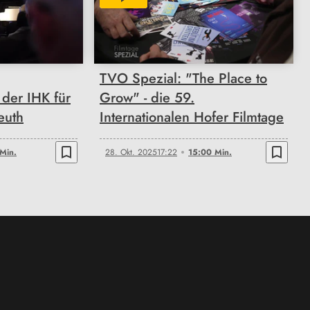
15:00
TVO Spezial: "The Place to
der IHK für
Grow" - die 59.
euth
Internationalen Hofer Filmtage
bookmark_border
bookmark_border
Min.
28. Okt. 2025
17:22
15:00 Min.