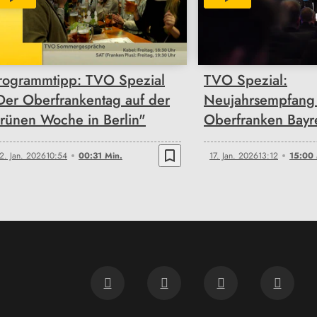
00:31
15:00
rogrammtipp: TVO Spezial
TVO Spezial:
Der Oberfrankentag auf der
Neujahrsempfang 
rünen Woche in Berlin"
Oberfranken Bayr
bookmark_border
2. Jan. 2026
10:54
00:31 Min.
17. Jan. 2026
13:12
15:00 