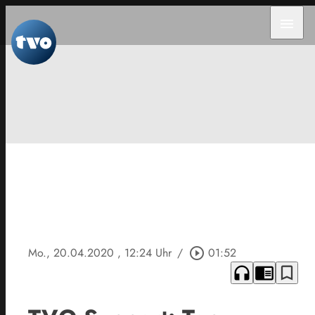
menu
Mo., 20.04.2020
, 12:24 Uhr
/
play_circle_outline
01:52
headphones
chrome_reader_mode
bookmark_border