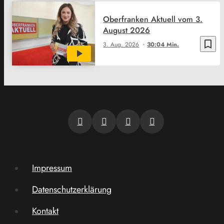
Oberfranken Aktuell vom 3.
August 2026
bookmark_border
3. Aug. 2026
30:04 Min.
Impressum
Datenschutzerklärung
Kontakt