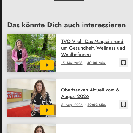
Das könnte Dich auch interessieren
TVO Vital - Das Magazin rund
um Gesundheit, Wellness und
Wohlbefinden
bookmark_border
15. Mai 2026
30:00 Min.
Oberfranken Aktuell vom 6.
August 2026
bookmark_border
6. Aug. 2026
30:02 Min.