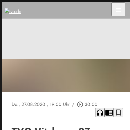
menu
Do., 27.08.2020
, 19:00 Uhr
/
play_circle_outline
30:00
headphones
chrome_reader_mode
bookmark_border