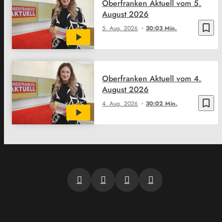
Oberfranken Aktuell vom 5.
August 2026
bookmark_border
5. Aug. 2026
30:03 Min.
Oberfranken Aktuell vom 4.
August 2026
bookmark_border
4. Aug. 2026
30:02 Min.