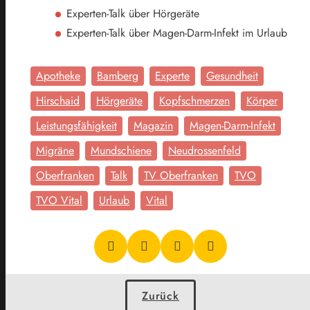
Experten-Talk über Hörgeräte
Experten-Talk über Magen-Darm-Infekt im Urlaub
Apotheke
Bamberg
Experte
Gesundheit
Hirschaid
Hörgeräte
Kopfschmerzen
Körper
Leistungsfähigkeit
Magazin
Magen-Darm-Infekt
Migräne
Mundschiene
Neudrossenfeld
Oberfranken
Talk
TV Oberfranken
TVO
TVO Vital
Urlaub
Vital
Zurück