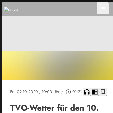
menu
headphones
chrome_reader_mode
bookmark_border
Fr., 09.10.2020
, 10:00 Uhr
/
play_circle_outline
01:21
TVO-Wetter für den 10.