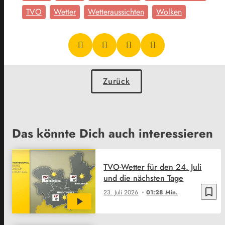
TVO
Wetter
Wetteraussichten
Wolken
Zurück
Das könnte Dich auch interessieren
TVO-Wetter für den 24. Juli
und die nächsten Tage
bookmark_border
23. Juli 2026
01:28 Min.