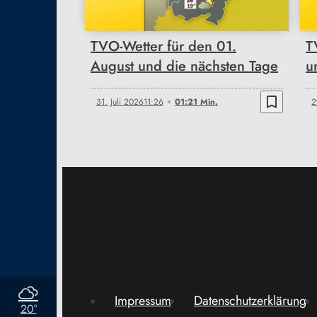
TVO-Wetter für den 01.
T
August und die nächsten Tage
u
bookmark_border
31. Juli 2026
11:26
01:21 Min.
2
Impressum
Datenschutzerklärung
20°