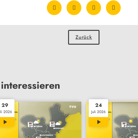
Zurück
interessieren
29
24
uli 2026
Juli 2026
01:21
01:28