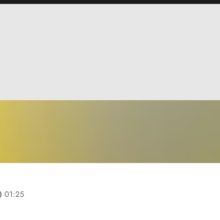
line
01:25