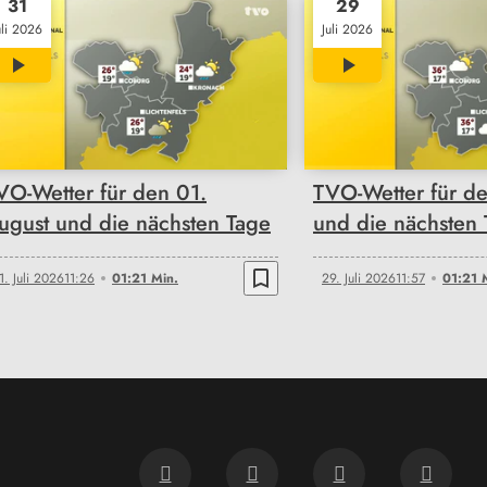
31
29
uli 2026
Juli 2026
01:21
01:21
VO-Wetter für den 01.
TVO-Wetter für de
ugust und die nächsten Tage
und die nächsten
bookmark_border
1. Juli 2026
11:26
01:21 Min.
29. Juli 2026
11:57
01:21 