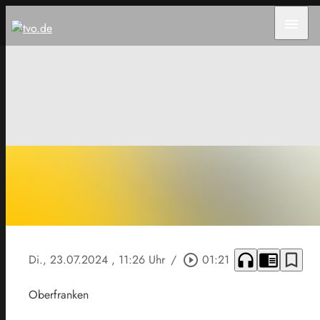
menu
headphones
chrome_reader_mode
bookmark_border
Di., 23.07.2024
, 11:26 Uhr
/
play_circle_outline
01:21
Oberfranken