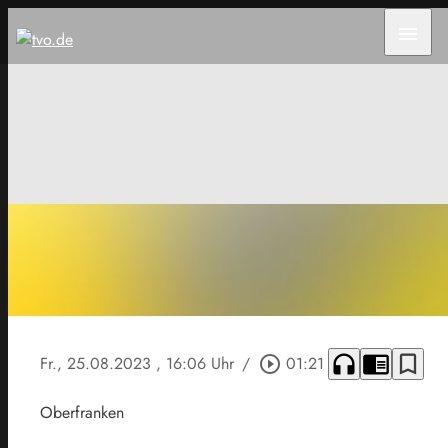
menu
headphones
chrome_reader_mode
bookmark_border
Fr., 25.08.2023
, 16:06 Uhr
/
play_circle_outline
01:21
Oberfranken