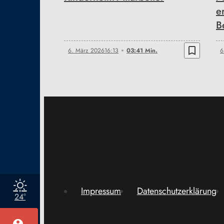
e
B
bookmark_border
6. März 2026
16:13
03:41 Min.
6
Impressum
Datenschutzerklärung
24°