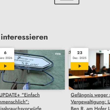
interessieren
6
23
ärz 2026
Dez. 2025
01:43
01:55
UPDATE+ "Einfach
Gefängnis weger 
nmenschlich":
Vergewaltigung: U
issbrauchsvorwürfe
Ben R. am Hofer 