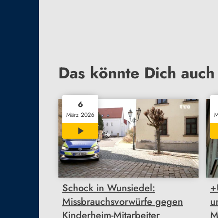
Das könnte Dich auch 
6
März 2026
M
03:41
Schock in Wunsiedel:
+
Missbrauchsvorwürfe gegen
u
Kinderheim-Mitarbeiter
M