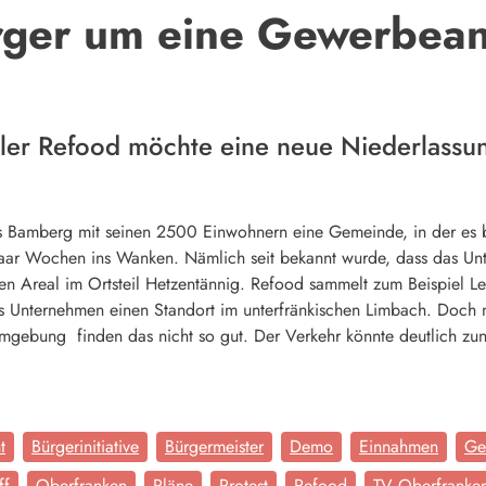
rger um eine Gewerbean
cler Refood möchte eine neue Niederlass
eis Bamberg mit seinen 2500 Einwohnern eine Gemeinde, in der es
n paar Wochen ins Wanken. Nämlich seit bekannt wurde, dass das U
n Areal im Ortsteil Hetzentännig. Refood sammelt zum Beispiel Leb
das Unternehmen einen Standort im unterfränkischen Limbach. Do
gebung finden das nicht so gut. Der Verkehr könnte deutlich zun
t
Bürgerinitiative
Bürgermeister
Demo
Einnahmen
Ge
ff
Oberfranken
Pläne
Protest
Refood
TV Oberfranke