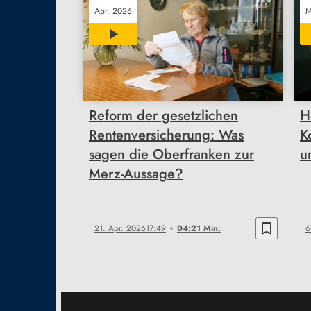
Apr. 2026
M
04:21
Reform der gesetzlichen
H
Rentenversicherung: Was
K
sagen die Oberfranken zur
u
Merz-Aussage?
bookmark_border
21. Apr. 2026
17:49
04:21 Min.
6