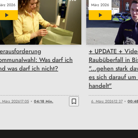
ärz 2026
März 2026
04:18
00:48
erausforderung
+ UPDATE + Vide
ommunalwahl: Was darf ich
Raubüberfall in B
nd was darf ich nicht?
"...gehen stark da
es sich darauf um
handelt"
bookmark_border
. März 2026
17:05
04:18 Min.
6. März 2026
12:37
00:48