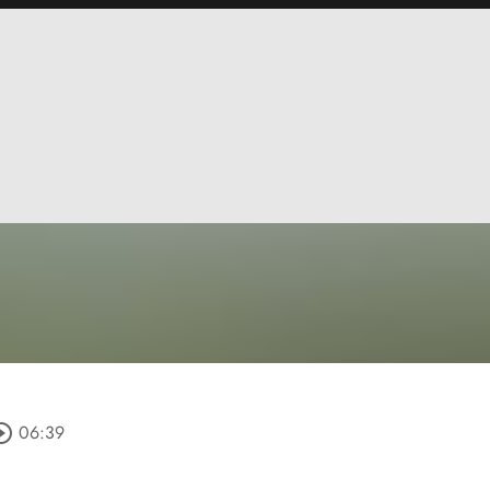
cle_outline
06:39