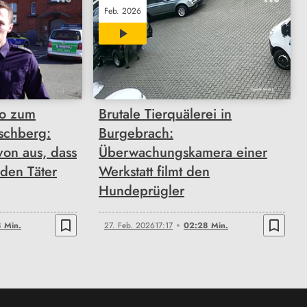
Feb. 2026
02:28
o zum
Brutale Tierquälerei in
ischberg:
Burgebrach:
von aus, dass
Überwachungskamera einer
 den Täter
Werkstatt filmt den
Hundeprügler
bookmark_border
bookmark_border
 Min.
27. Feb. 2026
17:17
02:28 Min.