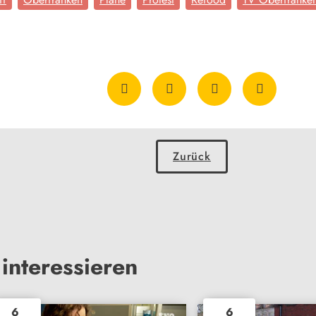
Zurück
interessieren
6
6