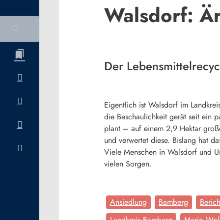
Walsdorf: Ä
Der Lebensmittelrecy
Eigentlich ist Walsdorf im Landkr
die Beschaulichkeit gerät seit ei
plant – auf einem 2,9 Hektar große
und verwertet diese. Bislang hat 
Viele Menschen in Walsdorf und Um
vielen Sorgen.
Ansiedlung
Bamberg
Berich
Landkreis Bamberg
Mario Wol