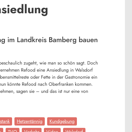
siedlung
ung im Landkreis Bamberg bauen
 beschaulich zugeht, wie man so schön sagt. Doch
nternehmen Refood eine Ansiedlung in Walsdorf
ensmittelreste oder Fette in der Gastronomie ein
ch nun könnte Refood nach Oberfranken kommen.
ehmen, sagen sie – und das ist nur eine von
stank
Hetzentännig
Kundgebung
n
TVO
Verkehr
Video
Walsdorf