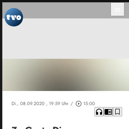
menu
Di., 08.09.2020
, 19:59 Uhr
/
play_circle_outline
15:00
headphones
chrome_reader_mode
bookmark_border